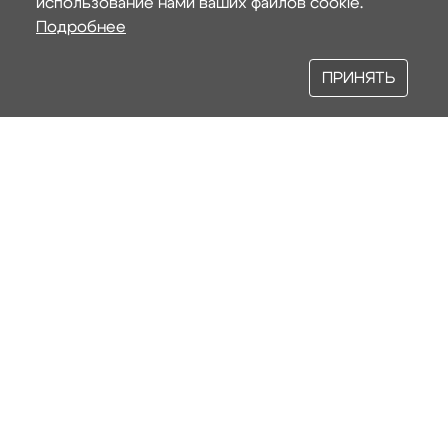
использование нами ваших файлов cookie.
Подробнее
ПРИНЯТЬ
Наши услуги
БЛОК СИЛИКАТНЫЙ СТЕНОВОЙ
БЛОК ГАЗОСИЛИКАТНЫЙ
ПЛИТА СИЛИКАТНАЯ ПГП
КИРПИЧ СИЛИКАТНЫЙ