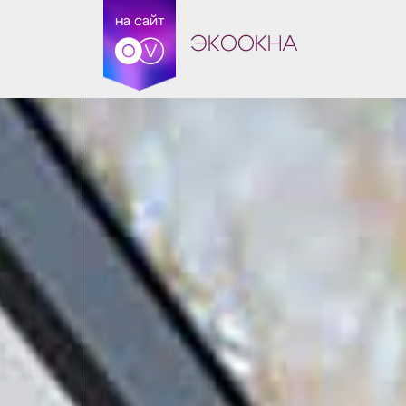
на сайт
ЭКООКНА