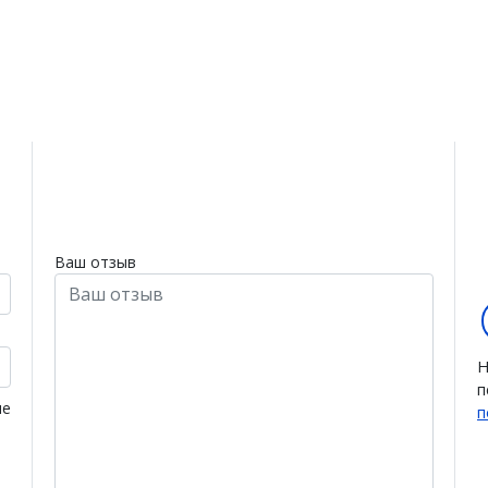
Ваш отзыв
Н
п
ие
п
,